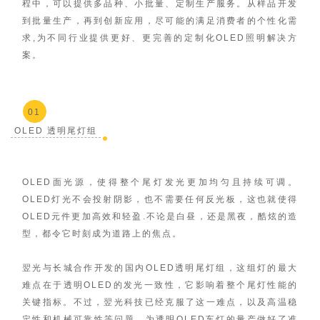
程中，可以提供多品种、小批量、定制生产服务。从样品开发
到批量生产，再到创新应用，尽可能的满足消费者的个性化需
求,为不同行业提供更好、更完善的定制化OLED照明解决方
案。
01
OLED 透明尾灯组
OLED面光源，使得整个尾灯发光更加均匀且持续可调。
OLED灯光不会投射阴影，也不需要任何反光板，这也就使得
OLED元件更加高效和轻盈.不论是白昼，还是黑夜，酷炫的造
型，都令它时刻成为道路上的焦点。
翌光与长城合作开发的国内OLED透明尾灯组，这组灯的最大
难点在于透明OLED的发光一致性，它影响着整个尾灯性能的
关键指标。不过，翌光科技已经克服了这一难点，以及高温稳
定性和机械可靠性等问题，为透明OLED车灯的量产做好了准