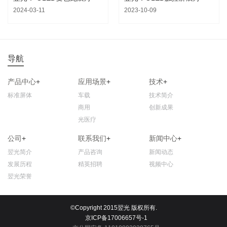
2024-03-11
2023-10-09
导航
产品中心
+
应用场景
+
技术
+
标准屏体
车载
技术简介
商用
创新成果
光医疗
公司
+
联系我们
+
新闻中心
+
翌光简介
产品咨询
新闻动态
发展历程
精英招聘
视频中心
翌光荣誉
©Copyright 2015翌光 版权所有.
京ICP备17006657号-1